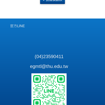
官方LINE
(04)23590411
egmtl@thu.edu.tw